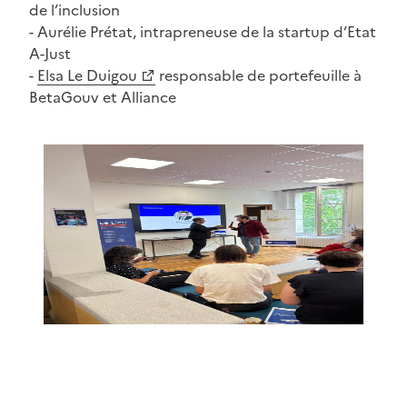
(Ouvre une nouvelle fenêtre)
de l’inclusion
- Aurélie Prétat, intrapreneuse de la startup d’Etat
A-Just
-
Elsa Le Duigou
responsable de portefeuille à
(Ouvre une nouvelle fenêtre)
BetaGouv et Alliance