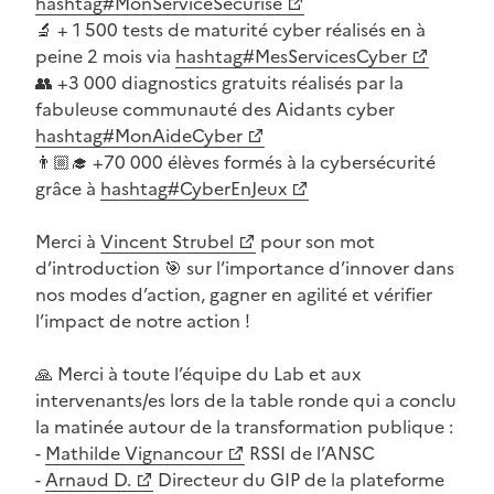
(Ouvre une nouvelle fenêtre)
hashtag#MonServiceSécurisé
🔬 + 1 500 tests de maturité cyber réalisés en à
peine 2 mois via
hashtag#MesServicesCyber
(Ouvre une nouvelle fenêtre)
👥 +3 000 diagnostics gratuits réalisés par la
fabuleuse communauté des Aidants cyber
(Ouvre une nouvelle fenêtre)
hashtag#MonAideCyber
👨🏼‍🎓 +70 000 élèves formés à la cybersécurité
grâce à
hashtag#CyberEnJeux
(Ouvre une nouvelle fenêtre)
Merci à
Vincent Strubel
pour son mot
(Ouvre une nouvelle fenêtre)
d’introduction 🎯 sur l’importance d’innover dans
nos modes d’action, gagner en agilité et vérifier
l’impact de notre action !
🙏 Merci à toute l’équipe du Lab et aux
intervenants/es lors de la table ronde qui a conclu
la matinée autour de la transformation publique :
-
Mathilde Vignancour
RSSI de l’ANSC
(Ouvre une nouvelle fenêtre)
-
Arnaud D.
Directeur du GIP de la plateforme